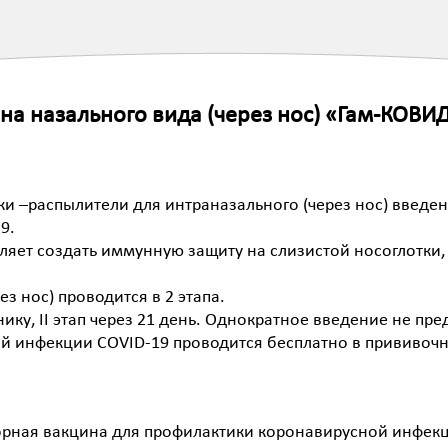
на назального вида (через нос) «Гам-КОВИД
и –распылители для интраназального (через нос) введе
9.
яет создать иммунную защиту на слизистой носоглотки,
 нос) проводится в 2 этапа.
нику, II этап через 21 день. Однократное введение не пр
 инфекции CОVID-19 проводится бесплатно в прививочно
торная вакцина для профилактики коронавирусной инфе