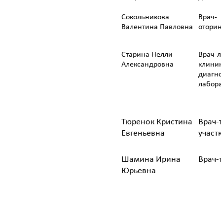
Сокольникова
Врач-
Валентина Павловна
отори
Старина Нелли
Врач-
Александровна
клини
диагн
лабор
Тюренок Кристина
Врач-
Евгеньевна
участ
Шамина Ирина
Врач-
Юрьевна