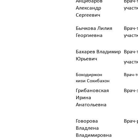
Анцибаров
Врач-
Александр
участ
Сергеевич
Бычкова Лилия
Врач-
Георгиевна
участ
Бахарев Владимир
Врач-
Юрьевич
участ
Боходиржон
Врач-т
кизи Сохибахон
Грибановская
Врач-
Ирина
Анатольевна
Говорова
Врач-
Владлена
Владимировна