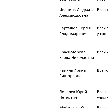
Иванина Людмила
Врач-
Александровна
Карташов Сергей
Врач-
Владимирович
участ
Красногорова
Врач-
Елена Николаевна
Кайиль Ирина
Врач-
Викторовна
Лопарев Юрий
Врач-
Петрович
участ
Маймескул Олег
Врач-