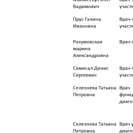
Вадимович
участ
Прус Галина
Врач-
Ивановна
участ
Разумовская
Врач-
марина
Александровна
Семисал Денис
Врач-
Сергеевич
участ
Селезнева Татьяна
Врач
Петровна
функ
диагн
Селезнева Татьяна
Врач 
Петровна
диагн