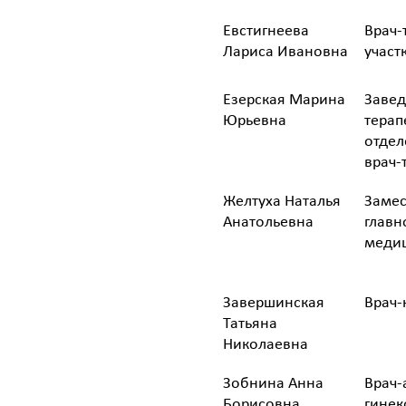
Евстигнеева
Врач-
Лариса Ивановна
участ
Езерская Марина
Заве
Юрьевна
терап
отдел
врач-
Желтуха Наталья
Замес
Анатольевна
главн
медиц
Завершинская
Врач-
Татьяна
Николаевна
Зобнина Анна
Врач-
Борисовна
гинек