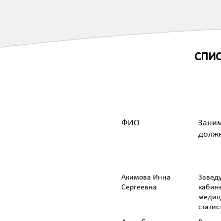
СПИС
ФИО
Зани
долж
Акимова Инна
Завед
Сергеевна
кабин
медиц
статис