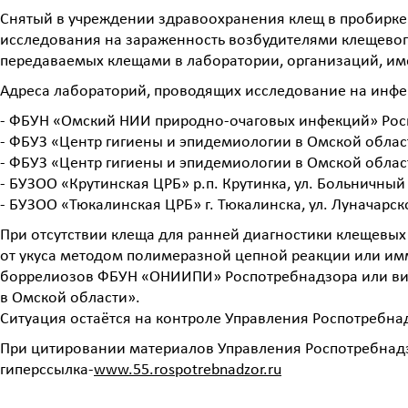
Снятый в учреждении здравоохранения клещ в пробирке
исследования на зараженность возбудителями клещевог
передаваемых клещами в лаборатории, организаций, и
Адреса лабораторий, проводящих исследование на инф
- ФБУН «Омский НИИ природно-очаговых инфекций» Роспот
- ФБУЗ «Центр гигиены и эпидемиологии в Омской области» 
- ФБУЗ «Центр гигиены и эпидемиологии в Омской области в
- БУЗОО «Крутинская ЦРБ» р.п. Крутинка, ул. Больничный пе
- БУЗОО «Тюкалинская ЦРБ» г. Тюкалинска, ул. Луначарского
При отсутствии клеща для ранней диагностики клещевы
от укуса методом полимеразной цепной реакции или и
боррелиозов ФБУН «ОНИИПИ» Роспотребнадзора или вир
в Омской области».
Ситуация остаётся на контроле Управления Роспотребна
При цитировании материалов Управления Роспотребнадз
гиперссылка-
www.55.rospotrebnadzor.ru