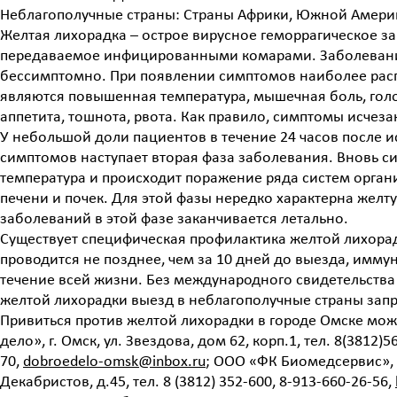
Неблагополучные страны: Страны Африки, Южной Амери
Желтая лихорадка – острое вирусное геморрагическое з
передаваемое инфицированными комарами. Заболевани
бессимптомно. При появлении симптомов наиболее ра
являются повышенная температура, мышечная боль, голо
аппетита, тошнота, рвота. Как правило, симптомы исчезаю
У небольшой доли пациентов в течение 24 часов после 
симптомов наступает вторая фаза заболевания. Вновь с
температура и происходит поражение ряда систем органи
печени и почек. Для этой фазы нередко характерна желту
заболеваний в этой фазе заканчивается летально.
Существует специфическая профилактика желтой лихора
проводится не позднее, чем за 10 дней до выезда, иммун
течение всей жизни. Без международного свидетельства
желтой лихорадки выезд в неблагополучные страны зап
Привиться против желтой лихорадки в городе Омске мо
дело», г. Омск, ул. Звездова, дом 62, корп.1, тел. 8(3812)5
70,
dobroedelo-omsk@inbox.ru
; ООО «ФК Биомедсервис», г
Декабристов, д.45, тел. 8 (3812) 352-600, 8-913-660-26-56,