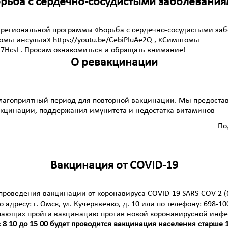
рьба с сердечно-сосудистыми заболевани
 региональной программы «Борьба с сердечно-сосудистыми з
омы инсульта»
https://youtu.be/CebiPIuAe2Q
, «Симптомы
I7HcsI
. Просим ознакомиться и обращать внимание!
О ревакцинации
лагоприятный период для повторной вакцинации. Мы предостав
акцинации, поддержания имунитета и недостатка витаминов
По
Вакцинация от COVID-19
проведения вакцинации от коронавируса CОVID-19 SARS-COV-2 (
адресу: г. Омск, ул. Кучерявенко, д. 10 или по телефону: 698-10
лающих пройти вакцинацию против новой коронавирусной инфе
 8 10 до 15 00 будет проводится вакцинация населения старше 