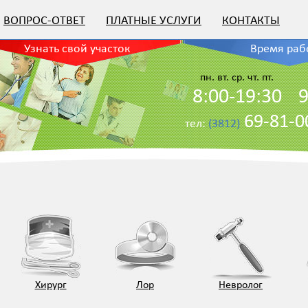
ВОПРОС-ОТВЕТ
ПЛАТНЫЕ УСЛУГИ
КОНТАКТЫ
Узнать свой участок
Время раб
пн. вт. ср. чт. пт.
8:00-19:30
9
69-81-
тел:
(3812)
Хирург
Лор
Невролог