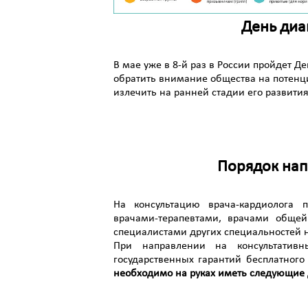
День диа
В мае уже в 8-й раз в России пройдет Д
об­ра­тить вни­мание об­щест­ва на по­тен­ц
из­ле­чить на ран­ней ста­дии его раз­ви­тия
Порядок нап
На консультацию врача-кардиолога 
врачами-терапевтами, врачами общей
специалистами других специальностей 
При направлении на консультатив
государственных гарантий бесплатног
необходимо на руках иметь следующие