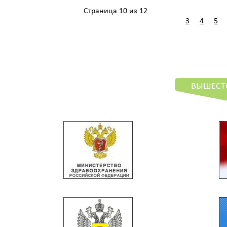
Страница 10 из 12
3
4
5
ВЫШЕСТ