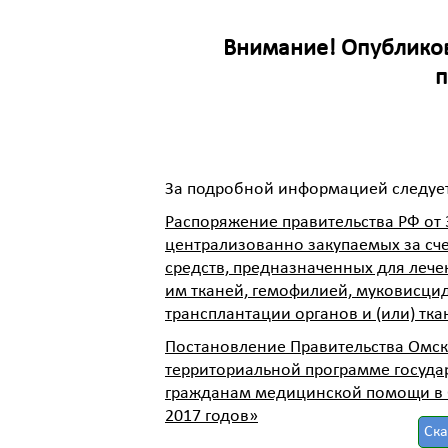
Внимание! Опублико
п
За подробной информацией следует
Распоряжение правительства РФ от 
централизованно закупаемых за сч
средств, предназначенных для леч
им тканей, гемофилией, муковисцид
трансплантации органов и (или) тка
Постановление Правительства Омско
территориальной программе госуда
гражданам медицинской помощи в О
2017 годов»
Ска