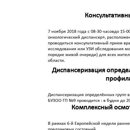
Консультативн
7 ноября 2018 года с 08-30 часовдо 15
онкологический диспансер», расположенно
проводиться консультативный прием вр
исследования или УЗИ обследования мол
порядке живой очереди) для всех жите
области.
Диспансеризация определ
профила
Диспансеризация определённых групп в
БУЗОО ГП №9 проводится : в будни до 20:
Комплексный осмот
В рамках 6-й Европейской недели ранн
предраковых состояний