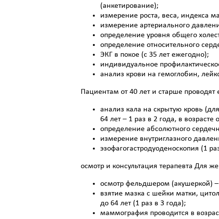
(анкетирование);
измерение роста, веса, индекса ма
измерение артериального давлени
определение уровня общего холест
определение относительного сердечн
ЭКГ в покое (с 35 лет ежегодно);
индивидуальное профилактическое 
анализ крови на гемоглобин, лейк
Пациентам от 40 лет и старше проводят
анализ кала на скрытую кровь (дл
64 лет – 1 раз в 2 года, в возрасте 
определение абсолютного сердечно
измерение внутриглазного давлени
эзофагогастродуоденоскопия (1 раз 
осмотр и консультация терапевта Для ж
осмотр фельдшером (акушеркой) – 
взятие мазка с шейки матки, цито
до 64 лет (1 раз в 3 года);
маммография проводится в возрасте 