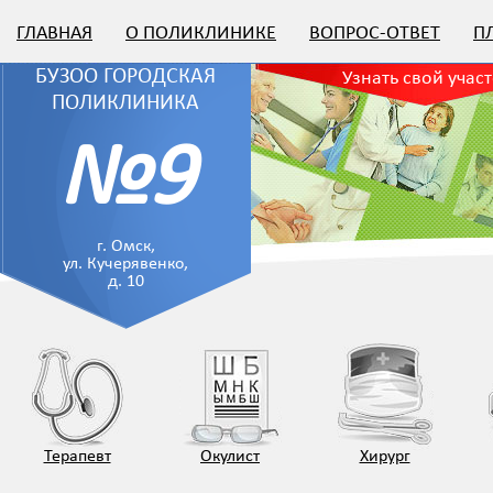
ГЛАВНАЯ
О ПОЛИКЛИНИКЕ
ВОПРОС-ОТВЕТ
П
БУЗОО ГОРОДСКАЯ
Узнать свой учас
ПОЛИКЛИНИКА
№9
г. Омск,
ул. Кучерявенко,
д. 10
Терапевт
Окулист
Хирург