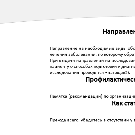
Направлен
Направление на необходимые виды обсл
лечения заболевания, по которому обра
При выдачи направлений на исследован
пациенту о способах подготовки к диаг
исследования проводятся «натощак»).
Профилактическ
Памятка (рекомендации) по организации
Как ст
Прежде всего, убедитесь в отсутствии у