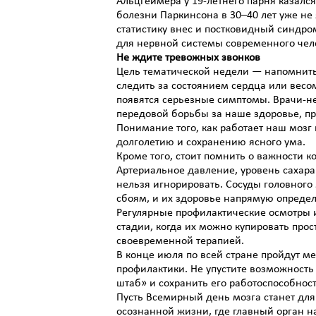
Альцгеймера у 19-летнего парня казалс
болезни Паркинсона в 30–40 лет уже не 
статистику внес и постковидный синдро
для нервной системы современного чел
Не ждите тревожных звонков
Цель тематической недели — напомнить:
следить за состоянием сердца или весом
появятся серьезные симптомы. Врачи-не
передовой борьбы за наше здоровье, п
Понимание того, как работает наш мозг 
долголетию и сохранению ясного ума.
Кроме того, стоит помнить о важности к
Артериальное давление, уровень сахара 
нельзя игнорировать. Сосуды головног
сбоям, и их здоровье напрямую определ
Регулярные профилактические осмотры и
стадии, когда их можно купировать пр
своевременной терапией.
В конце июля по всей стране пройдут м
профилактики. Не упустите возможность 
штаб» и сохранить его работоспособност
Пусть Всемирный день мозга станет для 
осознанной жизни, где главный орган 