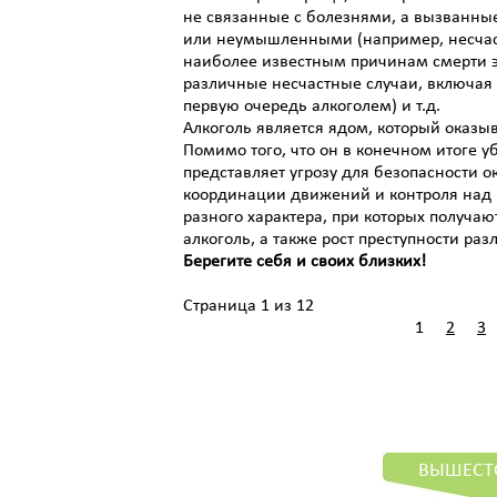
не связанные с болезнями, а вызванн
или неумышленными (например, несчас
наиболее известным причинам смерти эт
различные несчастные случаи, включая 
первую очередь алкоголем) и т.д.
Алкоголь является ядом, который оказы
Помимо того, что он в конечном итоге у
представляет угрозу для безопасности 
координации движений и контроля над п
разного характера, при которых получа
алкоголь, а также рост преступности раз
Берегите себя и своих близких!
Страница 1 из 12
1
2
3
ВЫШЕСТ